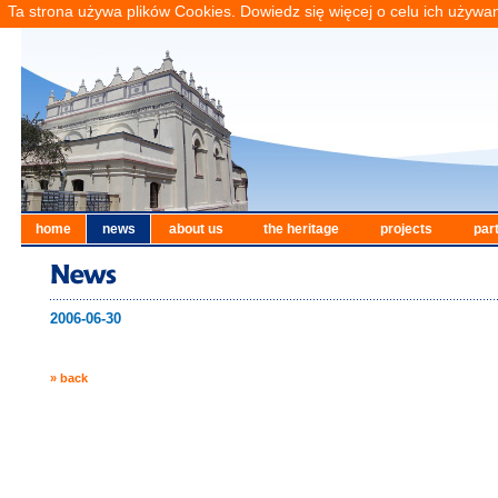
Ta strona używa plików Cookies. Dowiedz się więcej o celu ich używa
home
news
about us
the heritage
projects
par
2006-06-30
» back