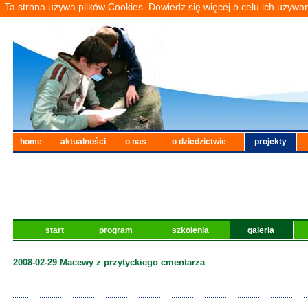
Ta strona używa plików Cookies. Dowiedz się więcej o celu ich używa
home
aktualności
o nas
o dziedzictwie
projekty
start
program
szkolenia
galeria
2008-02-29 Macewy z przytyckiego cmentarza