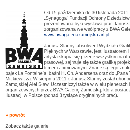
Od 15 października do 30 listopada 2011 
„Synagoga” Fundacji Ochrony Dziedzict
prezentowana była wystawa prac Janusz
zorganizowana we wsółpracy z BWA Gale
www.bwagaleriazamojska.art.pl
Janusz Stanny, absolwent Wydziału Grafi
Pięknych w Warszawie, jest ilustratorem i
artysta skupia się przede wszystkim na ilu
prasowej, zajmuje się także grafiką proje
filmem animowanym. Znane są jego znakom
bajek La Fontaine’a, baśni H. Ch. Andersena oraz do „Pan
Mickiewicza. W sierpniu 2011 r. Janusz Stanny został uho
Zamojskiej Alei Sław. Uczestniczył także w wielu plenerach i
organizowanych przez BWA Galerię Zamojską, która posiada
ilustracji w Polsce (ponad 3 tysiące oryginalnych prac).
» powrót
Zobacz także galerie: