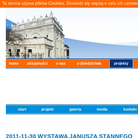
Ta strona używa plików Cookies. Dowiedz się więcej o celu ich używa
home
aktualności
o nas
o dziedzictwie
projekty
start
projekt
galeria
media
kontak
2011-11-30 WYSTAWA JANUSZA STANNEGO