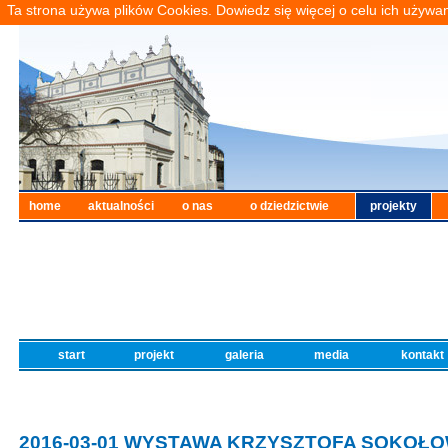
Ta strona używa plików Cookies. Dowiedz się więcej o celu ich używa
home
aktualności
o nas
o dziedzictwie
projekty
start
projekt
galeria
media
kontak
2016-03-01 WYSTAWA KRZYSZTOFA SOKOŁ