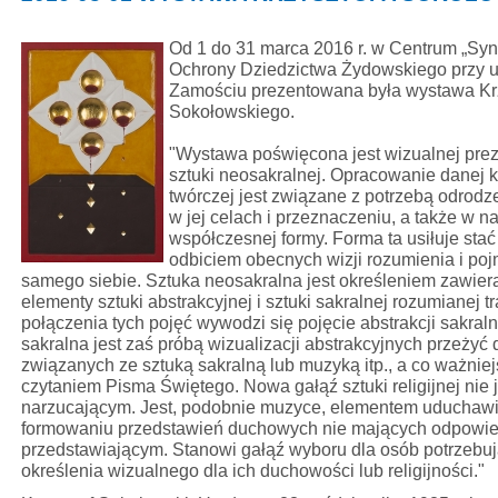
Od 1 do 31 marca 2016 r. w Centrum „Sy
Ochrony Dziedzictwa Żydowskiego przy u
Zamościu prezentowana była wystawa Kr
Sokołowskiego.
"Wystawa poświęcona jest wizualnej prez
sztuki neosakralnej. Opracowanie danej k
twórczej jest związane z potrzebą odrodze
w jej celach i przeznaczeniu, a także w n
współczesnej formy. Forma ta usiłuje sta
odbiciem obecnych wizji rozumienia i poj
samego siebie. Sztuka neosakralna jest określeniem zawier
elementy sztuki abstrakcyjnej i sztuki sakralnej rozumianej t
połączenia tych pojęć wywodzi się pojęcie abstrakcji sakraln
sakralna jest zaś próbą wizualizacji abstrakcyjnych przeży
związanych ze sztuką sakralną lub muzyką itp., a co ważnie
czytaniem Pisma Świętego. Nowa gałąź sztuki religijnej nie
narzucającym. Jest, podobnie muzyce, elementem uduchawi
formowaniu przedstawień duchowych nie mających odpowie
przedstawiającym. Stanowi gałąź wyboru dla osób potrzeb
określenia wizualnego dla ich duchowości lub religijności."