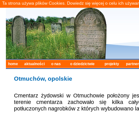
Ta strona używa plików Cookies. Dowiedz się więcej o celu ich używa
home
aktualności
o nas
o dziedzictwie
projekty
partne
Otmuchów, opolskie
Cmentarz żydowski w Otmuchowie położony jest
terenie cmentarza zachowało się kilka całyc
potłuczonych nagrobków z których wybudowano la