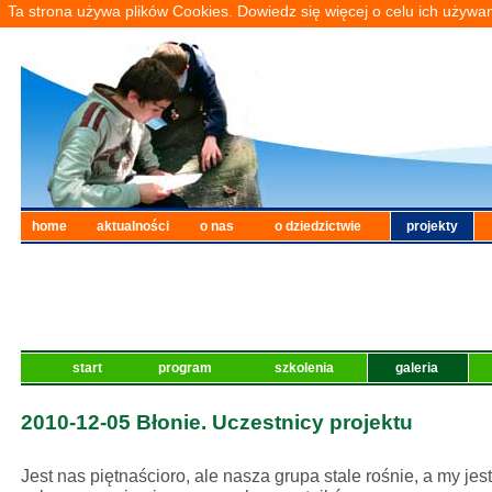
Ta strona używa plików Cookies. Dowiedz się więcej o celu ich używa
home
aktualności
o nas
o dziedzictwie
projekty
start
program
szkolenia
galeria
2010-12-05 Błonie. Uczestnicy projektu
Jest nas piętnaścioro, ale nasza grupa stale rośnie, a my jes