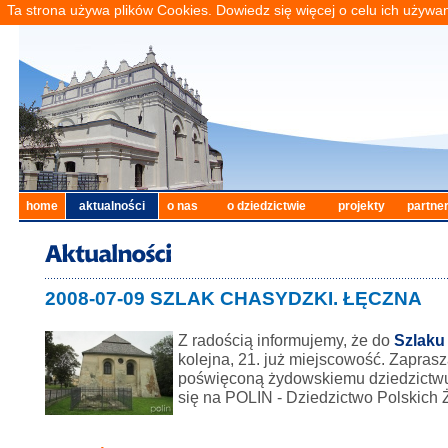
Ta strona używa plików Cookies. Dowiedz się więcej o celu ich używa
home
aktualności
o nas
o dziedzictwie
projekty
partne
2008-07-09 SZLAK CHASYDZKI. ŁĘCZNA
Z radością informujemy, że do
Szlaku
kolejna, 21. już miejscowość. Zapras
poświęconą żydowskiemu dziedzictwu
się na POLIN - Dziedzictwo Polskich