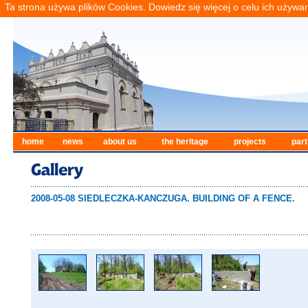
Ta strona używa plików Cookies. Dowiedz się więcej o celu ich używa
home
news
about us
the heritage
projects
part
2008-05-08 SIEDLECZKA-KANCZUGA. BUILDING OF A FENCE.